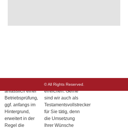
sind wir
Interessen
kompetenter
außergerichtlich
Ansprechpartner
und vor allen
für alle Ihre
Gerichten
Belange im
bundesweit. Dabei
Einkommensteuerrecht,
ist es unser Ziel,
Umsatzsteuerrecht
immer die
oder
Durchsetzung Ihrer
Gewerbesteuerrecht.
wirtschaftlichen
Eine frühzeitige
Interessen unter
Hinzuziehung
Berücksichtigung
unserer Kanzlei,
der bestmöglichen
etwa auch
Gesamtlösung zu
© All Rights Reserved.
anlässlich einer
erreichen. Gerne
Betriebsprüfung,
sind wir auch als
ggf. anfangs im
Testamentsvollstrecker
Hintergrund,
für Sie tätig, denn
erweitert in der
die Umsetzung
Regel die
Ihrer Wünsche