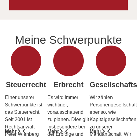
Meine Schwerpunkte
Steuerrecht
Erbrecht
Gesellschafts
Einer unserer
Es wird immer
Wir zählen
Schwerpunkte ist
wichtiger,
Personengesellschaf
das Steuerrecht.
vorausschauend
ebenso, wie
Seit 2001 ist
zu planen. Dies gilt
Kapitalgesellschaften
Rechtsanwalt
insbesondere bei
zu unserer
Mehr
Mehr
Mehr
Peter Wienberg
der Erbfolge und
Mandantschaft. Wir