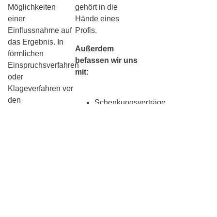
Möglichkeiten
gehört in die
einer
Hände eines
Einflussnahme auf
Profis.
das Ergebnis. In
Außerdem
förmlichen
befassen wir uns
Einspruchsverfahren
mit:
oder
Klageverfahren vor
den
Schenkungsverträge
Finanzgerichten
für Geld,
bzw.
Haus und
Revisionsverfahren
Immobilien
vor dem
Außergerichtliche
Bundesfinanzhof
und
(BFH) vertreten wir
gerichtliche
Sie mit Routine.
Vertretung
Durch die
Beratung von
Kombination mit
Erben und
Erbrecht sind wir